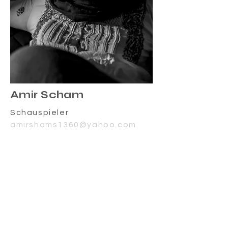
Amir Scham
Schauspieler
amirshams1360@yahoo.com
Read More