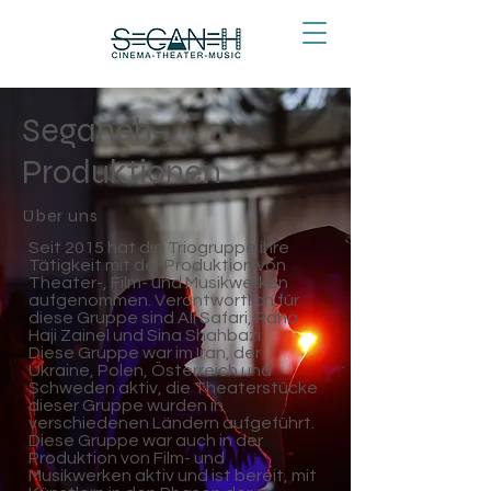
Seganeh-
Produktionen
Über uns
Seit 2015 hat die Triogruppe ihre
Tätigkeit mit der Produktion von
Theater-, Film- und Musikwerken
aufgenommen. Verantwortlich für
diese Gruppe sind Ali Safari, Raha
Haji Zainel und Sina Shahbazi.
Diese Gruppe war im Iran, der
Ukraine, Polen, Österreich und
Schweden aktiv, die Theaterstücke
dieser Gruppe wurden in
verschiedenen Ländern aufgeführt.
Diese Gruppe war auch in der
Produktion von Film- und
Musikwerken aktiv und ist bereit, mit