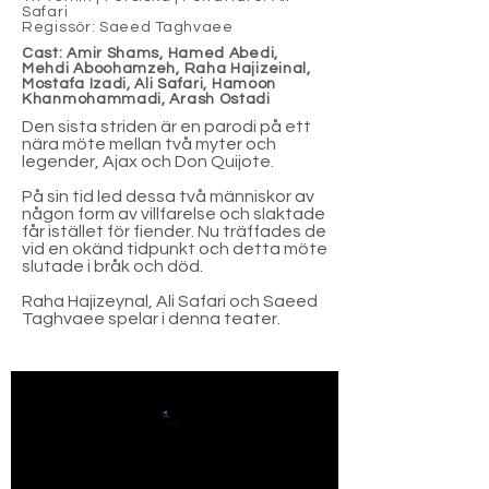
Safari
Regissör: Saeed Taghvaee
Cast: Amir Shams, Hamed Abedi,
Mehdi Aboohamzeh, Raha Hajizeinal,
Mostafa Izadi, Ali Safari, Hamoon
Khanmohammadi, Arash Ostadi
Den sista striden är en parodi på ett
nära möte mellan två myter och
legender, Ajax och Don Quijote.
På sin tid led dessa två människor av
någon form av villfarelse och slaktade
får istället för fiender. Nu träffades de
vid en okänd tidpunkt och detta möte
slutade i bråk och död.
Raha Hajizeynal, Ali Safari och Saeed
Taghvaee spelar i denna teater.