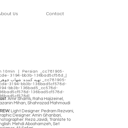
About Us
Contact
h 10min | Persian _cc781905-
cde- 3194-bb3b-136bad5cf58d_|
تهیه کننده: شهاب جوهری _c781905
cde-3194-bb3b-136bad5cf578d-
194-bb3b-136bad5_cc578d-
36bad5cf578d-136bad5cf578d-
36bad5cf578d|
ast
: Amir Shams, Raha Hajizeinel,
azanin Mihan, Shahrazad Mahmoudi
REW:
Light Designer: Pedram Rezvani,
raphic Designer: Amin Ghanbari,
hotographer: Reza Javidi, Tranlate to
nglish: Mehdi Aboohamzeh, Set