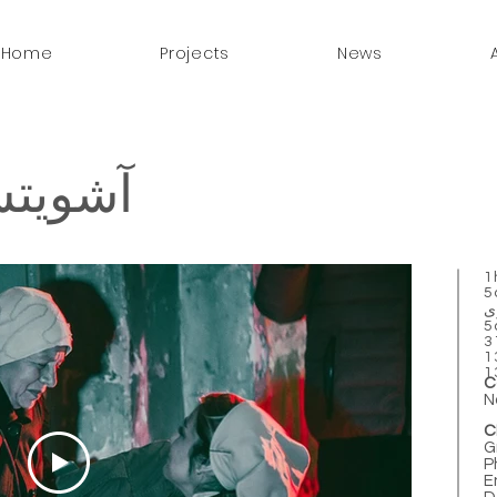
Home
Projects
News
آشویتس ز
1
5
c-
5
3
1
1
C
N
C
G
P
E